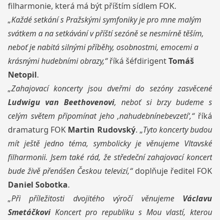
filharmonie, která má být příštím sídlem FOK.
„Každé setkání s Pražskými symfoniky je pro mne malým
svátkem a na setkávání v příští sezóně se nesmírně těším,
neboť je nabitá silnými příběhy, osobnostmi, emocemi a
krásnými hudebními obrazy,“
říká šéfdirigent
Tomáš
Netopil
.
„Zahajovací koncerty jsou dveřmi do sezóny zasvěcené
Ludwigu van Beethovenovi
, neboť si brzy budeme s
celým světem připomínat jeho ‚nahudebnínebevzetí‘,“
říká
dramaturg FOK
Martin Rudovský
. „
Tyto koncerty budou
mít ještě jedno téma, symbolicky je věnujeme Vltavské
filharmonii.
Jsem také rád, že středeční zahajovací koncert
bude živě přenášen Českou televizí,“
doplňuje ředitel FOK
Daniel Sobotka
.
„Při příležitosti dvojitého výročí věnujeme
Václavu
Smetáčkovi
Koncert pro republiku s Mou vlastí, kterou