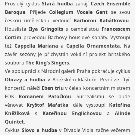
Proslulý cyklus
Stará hudba
zahájí
Czech Ensemble
Baroque
. Přijede
Collegium Vocale Gent
se svou
českou uměleckou vedoucí
Barborou Kabátkovou
.
Houslista
Ilya Gringolts
s cembalistou
Francescem
Cortim
provedou Bachovy houslové sonáty. Vystoupí
též
Cappella Mariana
a
Capella Ornamentata
. Na
závěr sezóny je přichystán vokální projekt britského
souboru
The King’s Singers
.
Ve spolupráci s Národní galerií Praha pokračuje cyklus
Obrazy a hudba
v Anežském klášteře. První ze čtyř
koncertů náleží
Eben triu
v čele s koncertním mistrem
FOK
Romanem Patočkou
. Surrealismu se bude
věnovat
Kryštof Mařatka
, dále vystoupí
Kateřina
Kněžíková
s
Kateřinou Englichovou
a
Alinde
Quintet
.
Cyklus
Slovo a hudba
v Divadle Viola začne večerem