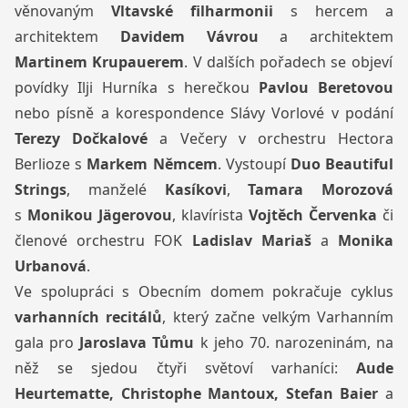
věnovaným
Vltavské filharmonii
s hercem
a
architektem
Davidem Vávrou
a architektem
Martinem Krupauerem
. V dalších pořadech se objeví
povídky Ilji Hurníka s herečkou
Pavlou Beretovou
nebo písně a korespondence Slávy Vorlové v podání
Terezy Dočkalové
a Večery v orchestru Hectora
Berlioze s
Markem Němcem
. Vystoupí
Duo Beautiful
Strings
, manželé
Kasíkovi
,
Tamara Morozová
s
Monikou Jägerovou
, klavírista
Vojtěch Červenka
či
členové orchestru FOK
Ladislav Mariaš
a
Monika
Urbanová
.
Ve spolupráci s Obecním domem pokračuje cyklus
varhanních recitálů
, který začne velkým Varhanním
gala pro
Jaroslava Tůmu
k jeho 70. narozeninám, na
něž se sjedou čtyři světoví varhaníci:
Aude
Heurtematte, Christophe Mantoux, Stefan Baier
a