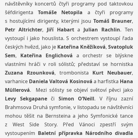
návštěvníky koncertů čtyři programy pod taktovkou
šéfdirigenta
Tomáše Netopila
a čtyři programy
s hostujícími dirigenty, kterými jsou
Tomáš Brauner
,
Petr Altrichter
,
Jiří Habart
a
Julian Rachlin
. Ten
vystoupí i jako houslista. S orchestrem vystoupí řada
českých hvězd, jako je
Kateřina Kněžíková
,
Svatopluk
Sem
,
Kateřina Englichová
a orchestr se blýskne
vlastními hráči v roli sólistů; představí se hornistka
Zuzana Rzounková
, trombonista
Kurt Neubauer
,
varhanice
Daniela Valtová Kosinová
a harfistka
Hana
Müllerová
.
Mezi sólisty se objeví světoví pěvci jako
Levy Sekgapane
či
Simon O’Neill
. V říjnu zazní
Brahmsova Druhá symfonie, v listopadu se návštěvníci
mohou těšit na Bernsteina a jeho Symfonické tance
z West Side Story. Před Vánoci zpestří svým
vystoupením
Baletní přípravka Národního divadla