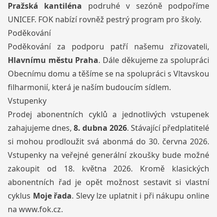
Pražská kantiléna
podruhé v sezóně podpoříme
UNICEF. FOK nabízí rovněž pestrý program pro školy.
Poděkování
Poděkování za podporu patří našemu zřizovateli,
Hlavnímu městu Praha
. Dále děkujeme za spolupráci
Obecnímu domu a těšíme se na spolupráci s Vltavskou
filharmonií, která je naším budoucím sídlem.
Vstupenky
Prodej abonentních cyklů a jednotlivých vstupenek
zahajujeme dnes,
8. dubna 2026
. Stávající předplatitelé
si mohou prodloužit svá abonmá do 30. června 2026.
Vstupenky na veřejné generální zkoušky bude možné
zakoupit od 18. května 2026. Kromě klasických
abonentních řad je opět možnost sestavit si vlastní
cyklus
Moje řada
. Slevy lze uplatnit i při nákupu online
na
www.fok.cz
.