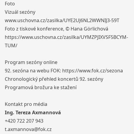
Foto
Vizuál sezóny
www.uschovna.cz/zasilka/UYE2UJ6NL2WWNIJ3-59T
Foto z tiskové konference, © Hana Görlichová
https://www.uschovna.cz/zasilka/UYMZPJIXVSF5BCYM-
TUM/
Program sezóny online
92. sezóna na webu FOK:
https://www.fok.cz/sezona
Chronologický přehled koncertů 92. sezóny
Programová brožura ke stažení
Kontakt pro média
Ing. Tereza Axmannová
+420 722 207 943
t.axmannova@fok.cz