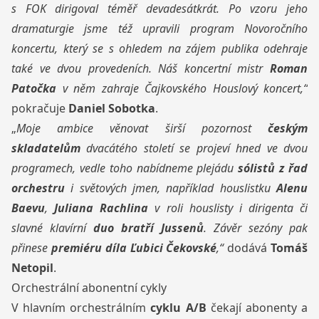
s FOK dirigoval téměř devadesátkrát. Po vzoru jeho
dramaturgie jsme též upravili program Novoročního
koncertu, který se s ohledem na zájem publika odehraje
také ve dvou provedeních. Náš koncertní mistr
Roman
Patočka
v něm zahraje Čajkovského Houslový koncert,“
pokračuje
Daniel Sobotka
.
„
Moje ambice věnovat širší pozornost
českým
skladatelům
dvacátého století se projeví hned ve dvou
programech, vedle toho nabídneme plejádu
sólistů z řad
orchestru
i světových jmen, například houslistku
Alenu
Baevu
,
Juliana Rachlina
v roli houslisty i dirigenta či
slavné klavírní
duo bratří Jussenů
. Závěr sezóny pak
přinese
premiéru díla Ľubici Čekovské
,“
dodává
Tomáš
Netopil
.
Orchestrální abonentní cykly
V hlavním orchestrálním
cyklu A/B
čekají abonenty a