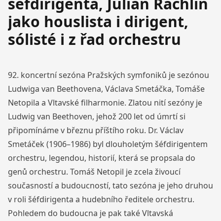
šéfdirigenta, Julian Rachlin
jako houslista i dirigent,
sólisté i z řad orchestru
92. koncertní sezóna Pražských symfoniků je sezónou
Ludwiga van Beethovena, Václava Smetáčka, Tomáše
Netopila a Vltavské filharmonie. Zlatou nití sezóny je
Ludwig van Beethoven, jehož 200 let od úmrtí si
připomínáme v březnu příštího roku. Dr. Václav
Smetáček (1906–1986) byl dlouholetým šéfdirigentem
orchestru, legendou, historií, která se propsala do
genů orchestru. Tomáš Netopil je zcela živoucí
současností a budoucností, tato sezóna je jeho druhou
v roli šéfdirigenta a hudebního ředitele orchestru.
Pohledem do budoucna je pak také Vltavská