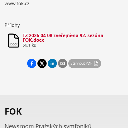
www.fok.cz
Přílohy
TZ 2026-04-08 zveřejněna 92. sezóna
FOK.docx
56.1 kB
DOCX
Stáhnout PDF
FOK
Newsroom Pražských symfoniků