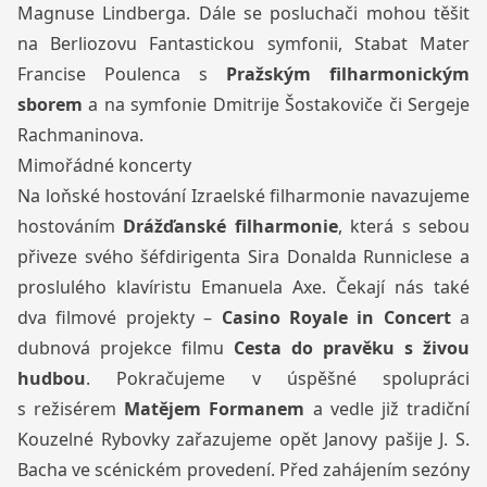
Magnuse Lindberga. Dále se posluchači mohou těšit
na Berliozovu Fantastickou symfonii, Stabat Mater
Francise Poulenca s
Pražským filharmonickým
sborem
a na symfonie Dmitrije Šostakoviče či Sergeje
Rachmaninova.
Mimořádné koncerty
Na loňské hostování Izraelské filharmonie navazujeme
hostováním
Drážďanské filharmonie
, která s sebou
přiveze svého šéfdirigenta Sira Donalda Runniclese a
proslulého klavíristu Emanuela Axe. Čekají nás také
dva filmové projekty –
Casino Royale in Concert
a
dubnová projekce filmu
Cesta do pravěku s živou
hudbou
. Pokračujeme v úspěšné spolupráci
s režisérem
Matějem Formanem
a vedle již tradiční
Kouzelné Rybovky zařazujeme opět Janovy pašije J. S.
Bacha ve scénickém provedení. Před zahájením sezóny