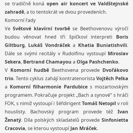
se tradičně koná
open air koncert ve Valdštejnské
zahradě
, a to tentokrát ve dvou provedeních.
Komorní řady
Ve
Světové klavírní tvorbě
se Beethovenovu výročí
budou věnovat hned tři špičkoví interpreti
Boris
Giltburg
,
Lukáš Vondráček
a
Khatia Buniatishvili
.
Dále se svými recitály v Rudolfinu vystoupí
Miroslav
Sekera
,
Bertrand Chamayou
a
Olga Pashchenko
.
V
Komorní hudbě
Beethovena provede
Dvořákovo
trio
. Tento cyklus zahájí kontratenorista
Vojtěch Pelka
a
Komorní filharmonie Pardubice
s mozartovským
programem. Pokračuje projekt „Bach a synové“ s hráči
FOK, s nimiž vystoupí i šéfdirigent
Tomáš Netopil
v roli
houslisty. Bachovský program provede též
Ivan
Ženatý
. Díla polských skladatelů provede
Sinfonietta
Cracovia
, se kterou vystoupí
Jan Mráček
.