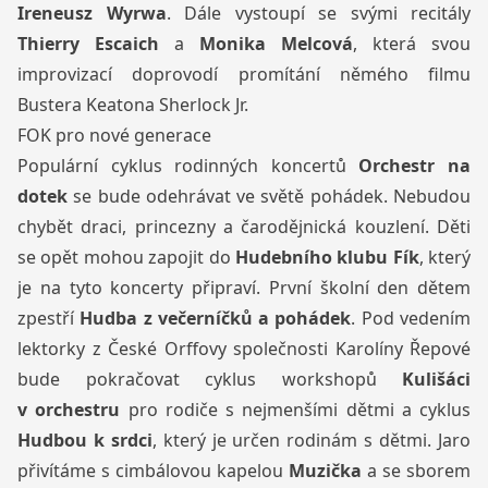
Ireneusz Wyrwa
. Dále vystoupí se svými recitály
Thierry Escaich
a
Monika Melcová
, která svou
improvizací doprovodí promítání němého filmu
Bustera Keatona Sherlock Jr.
FOK pro nové generace
Populární cyklus rodinných koncertů
Orchestr na
dotek
se bude odehrávat ve světě pohádek. Nebudou
chybět draci, princezny a čarodějnická kouzlení. Děti
se opět mohou zapojit do
Hudebního klubu Fík
, který
je na tyto koncerty připraví. První školní den dětem
zpestří
Hudba z večerníčků a pohádek
. Pod vedením
lektorky z České Orffovy společnosti Karolíny Řepové
bude pokračovat cyklus workshopů
Kulišáci
v orchestru
pro rodiče s nejmenšími dětmi a cyklus
Hudbou k srdci
, který je určen rodinám s dětmi. Jaro
přivítáme s cimbálovou kapelou
Muzička
a se sborem