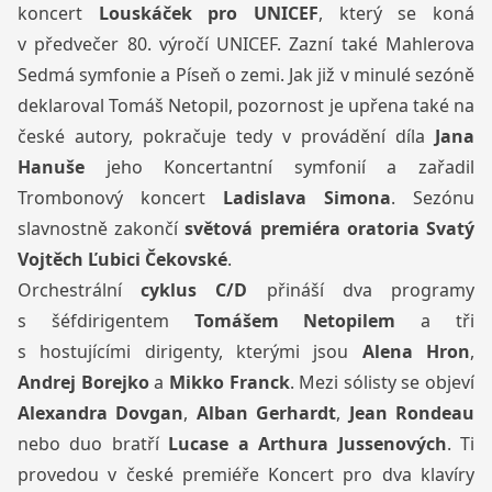
koncert
Louskáček pro UNICEF
, který se koná
v předvečer 80. výročí UNICEF. Zazní také Mahlerova
Sedmá symfonie a Píseň o zemi. Jak již v minulé sezóně
deklaroval Tomáš Netopil, pozornost je upřena také na
české autory, pokračuje tedy v provádění díla
Jana
Hanuše
jeho Koncertantní symfonií a zařadil
Trombonový koncert
Ladislava Simona
. Sezónu
slavnostně zakončí
světová premiéra oratoria Svatý
Vojtěch Ľubici Čekovské
.
Orchestrální
cyklus C/D
přináší dva programy
s šéfdirigentem
Tomášem Netopilem
a tři
s hostujícími dirigenty, kterými jsou
Alena Hron
,
Andrej Borejko
a
Mikko Franck
. Mezi sólisty se objeví
Alexandra Dovgan
,
Alban Gerhardt
,
Jean Rondeau
nebo duo bratří
Lucase a Arthura Jussenových
. Ti
provedou v české premiéře Koncert pro dva klavíry