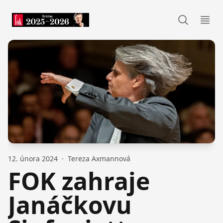
FOK
Otev
12. února 2024
·
Tereza Axmannová
FOK zahraje
Janáčkovu