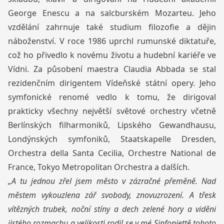
George Enescu a na salcburském Mozarteu. Jeho
vzdělání zahrnuje také studium filozofie a dějin
náboženství. V roce 1986 uprchl rumunské diktatuře,
což ho přivedlo k novému životu a hudební kariéře ve
Vídni. Za působení maestra Claudia Abbada se stal
rezidenčním dirigentem Vídeňské státní opery. Jeho
symfonické renomé vedlo k tomu, že dirigoval
prakticky všechny největší světové orchestry včetně
Berlínských filharmoniků, Lipského Gewandhausu,
Londýnských symfoniků, Staatskapelle Dresden,
Orchestra della Santa Cecilia, Orchestre National de
France, Tokyo Metropolitan Orchestra a dalších.
„A tu jednou zřel jsem město v zázračné přeměně. Nad
městem vykouzlena zář svobody, znovuzrození. A třesk
vítězných trubek, noční stíny a dech zelené hory a vidění
jistého rozmachu a velikosti rodil se v mé Sinfoniettě tohoto