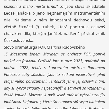
poznání z mého města Brna,“
to jsou slova skladatele
Leoše Janáčka o jeho nejznámějším instrumentálním
díle. Najdeme v něm impozantní dechovou sekci,
včetně čtrnácti (!) trubek, která podtrhuje oslavný
charakter díla, kterým
Janáček nadšeně přivítal vznik
Československa.
Slovo dramaturga FOK Martina Rudovského
„S Maestrem Ionem Marinem se orchestr FOK poprvé
potkal na festivalu Pražské jaro v roce 2021, podruhé na
podzim 2022, tehdy s koncertním mistrem Romanem
Patočkou coby sólistou. Jsou to setkání inspirativní, plná
vzájemného porozumění. Tentokrát jsme jej oslovili s tím,
aby si vybral skladby nejosobnější a zároveň se vztahem k
české kotlině. Maestro k naší velké radosti vybral strhující
Janáčkovu Sinfoniettu, která Smetanovu síň svým hlaholem
zaplní do posledního místa, a hudbu Johannesa Brahmse,