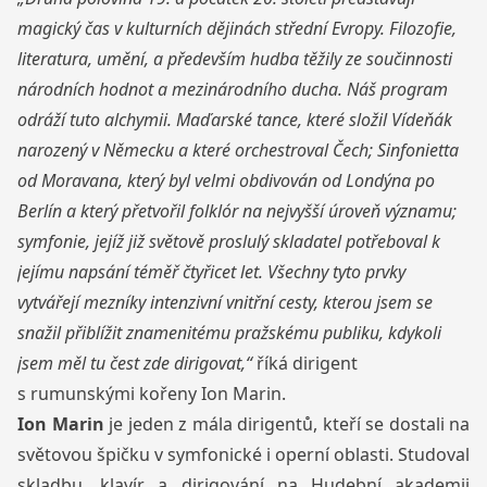
magický čas v kulturních dějinách střední Evropy. Filozofie,
literatura, umění, a především hudba těžily ze součinnosti
národních hodnot a mezinárodního ducha. Náš program
odráží tuto alchymii. Maďarské tance, které složil Vídeňák
narozený v Německu a které orchestroval Čech; Sinfonietta
od Moravana, který byl velmi obdivován od Londýna po
Berlín a který přetvořil folklór na nejvyšší úroveň významu;
symfonie, jejíž již světově proslulý skladatel potřeboval k
jejímu napsání téměř čtyřicet let. Všechny tyto prvky
vytvářejí mezníky intenzivní vnitřní cesty, kterou jsem se
snažil přiblížit znamenitému pražskému publiku, kdykoli
jsem měl tu čest zde dirigovat,“
říká dirigent
s rumunskými kořeny Ion Marin.
Ion Marin
je jeden z
mála dirigentů, kteří se dostali na
světovou špičku v symfonické i operní oblasti.
Studoval
skladbu, klavír a dirigování na Hudební akademii