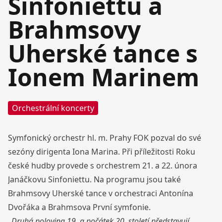
Sinfoniettu a
Brahmsovy
Uherské tance s
Ionem Marinem
Orchestrální koncerty
Symfonický orchestr hl. m. Prahy FOK pozval do své
sezóny dirigenta Iona Marina. Při příležitosti Roku
české hudby provede s orchestrem 21. a 22. února
Janáčkovu Sinfoniettu. Na programu jsou také
Brahmsovy Uherské tance v orchestraci Antonína
Dvořáka a Brahmsova První symfonie.
„Druhá polovina 19. a počátek 20. století představují