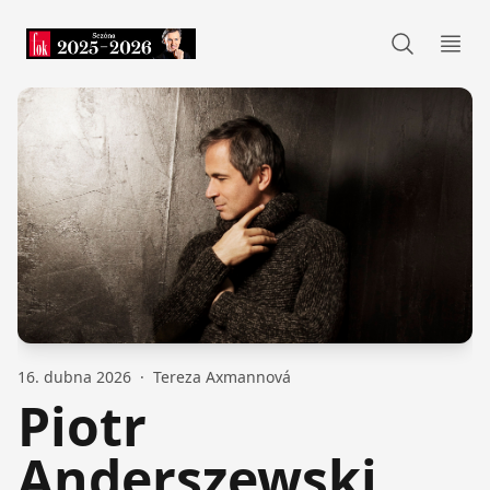
FOK
Otev
16. dubna 2026
·
Tereza Axmannová
Piotr
Anderszewski