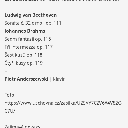
Ludwig van Beethoven
Sonáta č. 32 c moll op. 111
Johannes Brahms
Sedm fantazií op. 116
Tři intermezza op. 117
Šest kusů op. 118
Čtyři kusy op. 119
–
Piotr Anderszewski
| klavír
Foto
https://www.uschovna.cz/zasilka/UZSVY7CZV6A4V82C-
C7U/
Zajímavé odkazy