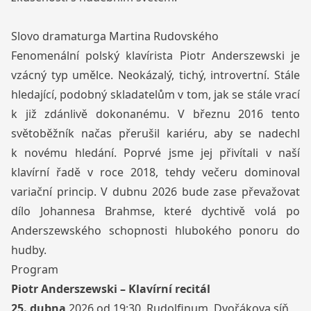
Slovo dramaturga Martina Rudovského
Fenomenální polský klavírista Piotr Anderszewski je
vzácný typ umělce. Neokázalý, tichý, introvertní. Stále
hledající, podobný skladatelům v tom, jak se stále vrací
k již zdánlivě dokonanému. V březnu 2016 tento
světoběžník načas přerušil kariéru, aby se nadechl
k novému hledání. Poprvé jsme jej přivítali v naší
klavírní řadě v roce 2018, tehdy večeru dominoval
variační princip. V dubnu 2026 bude zase převažovat
dílo Johannesa Brahmse, které dychtivě volá po
Anderszewského schopnosti hlubokého ponoru do
hudby.
Program
Piotr Anderszewski – Klavírní recitál
25. dubna
2026 od 19:30, Rudolfinum, Dvořákova síň