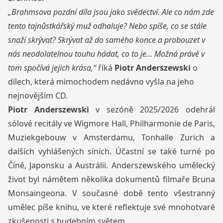
„Brahmsova pozdní díla jsou jako svědectví. Ale co nám zde
tento tajnůstkářský muž odhaluje? Nebo spíše, co se stále
snaží skrývat? Skrývat až do samého konce a probouzet v
nás neodolatelnou touhu hádat, co to je… Možná právě v
tom spočívá jejich krása,“
říká
Piotr Anderszewski
o
dílech, která mimochodem nedávno vyšla na jeho
nejnovějším CD.
Piotr Anderszewski
v sezóně 2025/2026 odehrál
sólové recitály ve Wigmore Hall, Philharmonie de Paris,
Muziekgebouw v Amsterdamu, Tonhalle Zurich a
dalších vyhlášených síních. Účastní se také turné po
Číně, Japonsku a Austrálii. Anderszewského umělecký
život byl námětem několika dokumentů filmaře Bruna
Monsaingeona. V současné době tento všestranný
umělec píše knihu, ve které reflektuje své mnohotvaré
zkušenosti s hudebním světem.