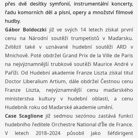
přes dvě desítky symfonií, instrumentální koncerty,
řadu komorních děl a písní, opery a množství filmové
hudby.
Gábor Boldoczki
již ve svých 14 letech získal první
cenu na Národní soutěži trumpetistů v Maďarsku.
Zvítězil také v uznávané hudební soutěži ARD v
Mnichově. Poté obdržel Grand Prix de la Ville de Paris
na nejvýznamnější trubkové soutěži Maurice André v
Paříži. Od Hudební akademie Franze Liszta získal titul
Doctor Liberalium Artium, dále obdržel Čestnou cenu
Franze Liszta, nejvýznamnější cenu maďarského
ministerstva kultury v hudební oblasti, a cenu
Hudebník roku od Maďarské akademie umění.
Case Scaglione
již sedmou sezónou zastává funkci
hudebního ředitele Orchestre National d’Île de France.
V letech 2018–2024 působil jako šéfdirigent