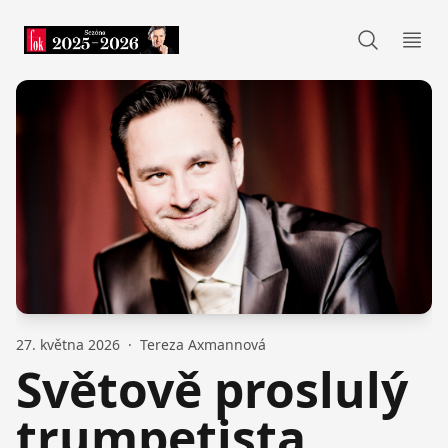
FOK
Otev
27. května 2026
·
Tereza Axmannová
Světově proslulý
trumpetista