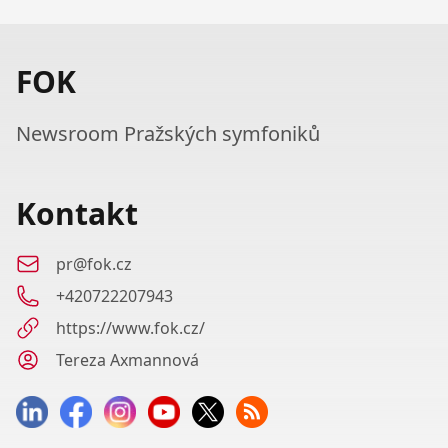
FOK
Newsroom Pražských symfoniků
Kontakt
pr@fok.cz
+420722207943
https://www.fok.cz/
Tereza Axmannová
LinkedIn
Facebook
Instagram
YouTube
Twitter
RSS