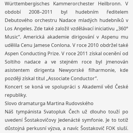
Württembergisches Kammerorchester Heilbronn. V
období 2008–2011 byl hudebním ředitelem
Debutového orchestru Nadace mladých hudebníků v
Los Angeles. Zde také založil vzdělávací iniciativu „360°
Music“. Americká akademie dirigování v Aspenu mu
udělila Cenu Jamese Conlona. V roce 2010 obdržel také
Aspen Conducting Prize. V roce 2011 získal ocenění od
Soltiho nadace a ve stejném roce byl jmenován
asistentem dirigenta Newyorské filharmonie, kde
později získal titul „Associate Conductor”.
Koncert se koná ve spolupráci s Akademií věd České
republiky.
Slovo dramaturga Martina Rudovského
Náš tympánista Svatopluk Čech už dlouho touží po
uvedení Šostakovičovy Jedenácté symfonie. Je to totiž
důstojná perkusní výzva, a navíc Šostakovič FOK sluší.