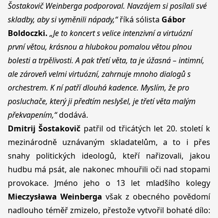
Šostakovič Weinberga podporoval. Navzájem si posílali své
skladby, aby si vyměnili nápady,“
říká
sólista
Gábor
Boldoczki.
„Je to koncert s velice intenzivní a virtuózní
první větou, krásnou a hlubokou pomalou větou plnou
bolesti a trpělivosti. A pak třetí věta, ta je úžasná – intimní,
ale zároveň velmi virtuózní, zahrnuje mnoho dialogů s
orchestrem. K ní patří dlouhá kadence. Myslím, že pro
posluchače, který ji předtím neslyšel, je třetí věta malým
překvapením,“
dodává.
Dmitrij Šostakovič
patřil od třicátých let 20. století k
mezinárodně uznávaným skladatelům, a to i přes
snahy politických ideologů, kteří nařizovali, jakou
hudbu má psát, ale nakonec mhouřili oči nad stopami
provokace. Jméno jeho o 13 let mladšího kolegy
Mieczysława Weinberga
však z obecného povědomí
nadlouho téměř zmizelo, přestože vytvořil bohaté dílo: