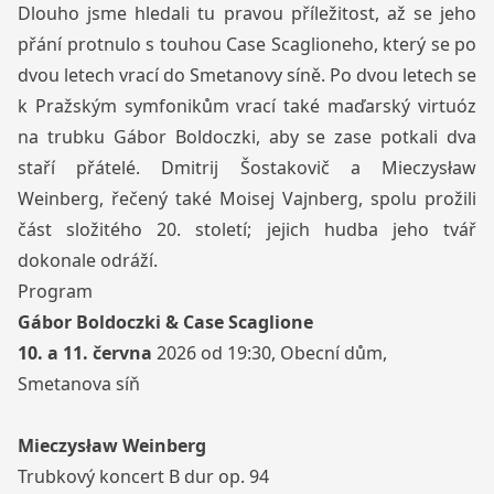
Dlouho jsme hledali tu pravou příležitost, až se jeho
přání protnulo s touhou Case Scaglioneho, který se po
dvou letech vrací do Smetanovy síně. Po dvou letech se
k Pražským symfonikům vrací také maďarský virtuóz
na trubku Gábor Boldoczki, aby se zase potkali dva
staří přátelé. Dmitrij Šostakovič a Mieczysław
Weinberg, řečený také Moisej Vajnberg, spolu prožili
část složitého 20. století; jejich hudba jeho tvář
dokonale odráží.
Program
Gábor Boldoczki & Case Scaglione
10. a 11. června
2026 od 19:30, Obecní dům,
Smetanova síň
Mieczysław Weinberg
Trubkový koncert B dur op. 94