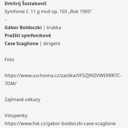
Dmitrij Šostakovič
Symfonie č. 11 g moll op. 103 „Rok 1905“
–
Gábor Boldoczki
| trubka
Pražští symfonikové
Case Scaglione
| dirigent
Foto
https://www.uschovna.cz/zasilka/VF5ZJ99ZVWERRR7C-
7DM/
Zajímavé odkazy
Vstupenky
https://www.fok.cz/gabor-boldoczki-case-scaglione