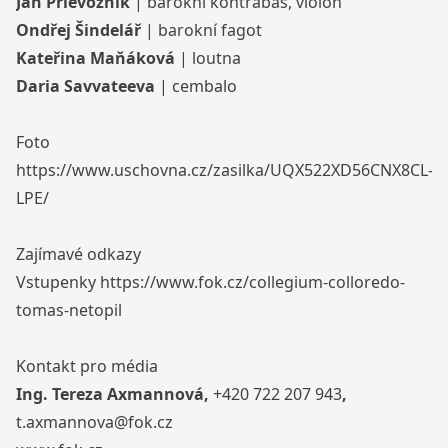
Ján Prievoznik
| barokní kontrabas, violon
Ondřej Šindelář
| barokní fagot
Kateřina Maňáková
| loutna
Daria Savvateeva
| cembalo
Foto
https://www.uschovna.cz/zasilka/UQX522XD56CNX8CL-
LPE/
Zajímavé odkazy
Vstupenky
https://www.fok.cz/collegium-colloredo-
tomas-netopil
Kontakt pro média
Ing. Tereza Axmannová,
+420 722 207 943
,
t.axmannova@fok.cz