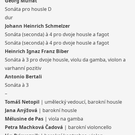
Georg Muffat
Sonáta pro housle D
dur
Johann Heinrich Schmelzer
Sonáta (seconda) à 4 pro dvoje housle a fagot
Sonáta (seconda) à 4 pro dvoje housle a fagot
Heinrich Ignaz Franz Biber
Sonáta à 3 pro dvoje housle, violu da gamba, violon a
varhanní pozitiv
Antonio Bertali
Sonáta à 3
–
Tomáš Netopil
| umělecký vedoucí, barokní housle
Jana Anýžová
| barokní housle
Mélusine de Pas
| viola na gamba
Petra Machková Čadová
| barokní violoncello