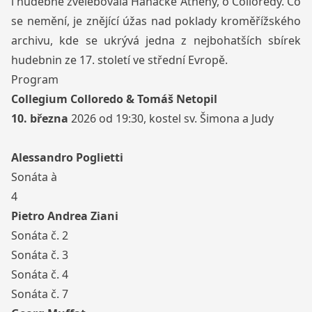
i hudebně zvelebovala Hanácké Athény, o Colloredy. Co
se nemění, je znějící úžas nad poklady kroměřížského
archivu, kde se ukrývá jedna z nejbohatších sbírek
hudebnin ze 17. století ve střední Evropě.
Program
Collegium Colloredo & Tomáš Netopil
10. března
2026 od 19:30, kostel sv. Šimona a Judy
Alessandro Poglietti
Sonáta à
4
Pietro Andrea Ziani
Sonáta č. 2
Sonáta č. 3
Sonáta č. 4
Sonáta č. 7