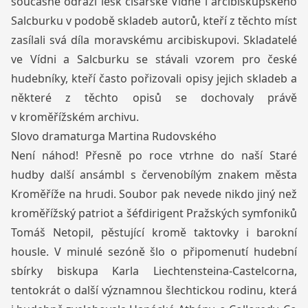
současně odráží lesk císařské Vídně i arcibiskupského
Salcburku v podobě skladeb autorů, kteří z těchto míst
zasílali svá díla moravskému arcibiskupovi. Skladatelé
ve Vídni a Salcburku se stávali vzorem pro české
hudebníky, kteří často pořizovali opisy jejich skladeb a
některé z těchto opisů se dochovaly právě
v kroměřížském archivu.
Slovo dramaturga Martina Rudovského
Není náhod! Přesně po roce vtrhne do naší Staré
hudby další ansámbl s červenobílým znakem města
Kroměříže na hrudi. Soubor pak nevede nikdo jiný než
kroměřížský patriot a šéfdirigent Pražských symfoniků
Tomáš Netopil, pěstující kromě taktovky i barokní
housle. V minulé sezóně šlo o připomenutí hudební
sbírky biskupa Karla Liechtensteina-Castelcorna,
tentokrát o další významnou šlechtickou rodinu, která