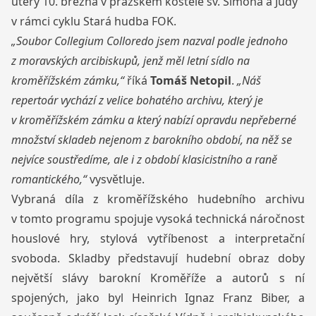
úterý 10. března v pražském kostele sv. Šimona a Judy
v rámci cyklu Stará hudba FOK.
„Soubor Collegium Colloredo jsem nazval podle jednoho
z moravských arcibiskupů, jenž měl letní sídlo na
kroměřížském zámku,“
říká
Tomáš Netopil
.
„Náš
repertoár vychází z velice bohatého archivu, který je
v kroměřížském zámku a který nabízí opravdu nepřeberné
množství skladeb nejenom z barokního období, na něž se
nejvíce soustředíme, ale i z období klasicistního a raně
romantického,“
vysvětluje.
Vybraná díla z kroměřížského hudebního archivu
v tomto programu spojuje vysoká technická náročnost
houslové hry, stylová vytříbenost a interpretační
svoboda. Skladby představují hudební obraz doby
největší slávy barokní Kroměříže a autorů s ní
spojených, jako byl Heinrich Ignaz Franz Biber, a