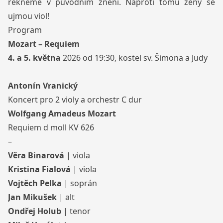
řekněme v původním znění. Naproti tomu ženy se
ujmou viol!
Program
Mozart – Requiem
4. a 5. května
2026 od 19:30, kostel sv. Šimona a Judy
Antonín Vranický
Koncert pro 2 violy a orchestr C dur
Wolfgang Amadeus Mozart
Requiem d moll KV 626
–
Věra Binarová
| viola
Kristina Fialová
| viola
Vojtěch Pelka
| soprán
Jan Mikušek
| alt
Ondřej Holub
| tenor