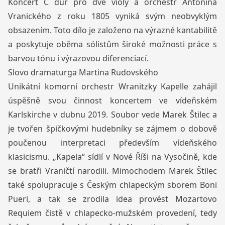
Koncert C dur pro dvě violy a orchestr Antonína
Vranického z roku 1805 vyniká svým neobvyklým
obsazením. Toto dílo je založeno na výrazné kantabilitě
a poskytuje oběma sólistům široké možnosti práce s
barvou tónu i výrazovou diferenciací.
Slovo dramaturga Martina Rudovského
Unikátní komorní orchestr Wranitzky Kapelle zahájil
úspěšně svou činnost koncertem ve vídeňském
Karlskirche v dubnu 2019. Soubor vede Marek Štilec a
je tvořen špičkovými hudebníky se zájmem o dobově
poučenou interpretaci především vídeňského
klasicismu. „Kapela“ sídlí v Nové Říši na Vysočině, kde
se bratři Vraničtí narodili. Mimochodem Marek Štilec
také spolupracuje s Českým chlapeckým sborem Boni
Pueri, a tak se zrodila idea provést Mozartovo
Requiem čistě v chlapecko-mužském provedení, tedy