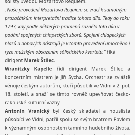
sólisty uvedou Mozartovo Requiem.
„Naše provedení Mozartova Requiem se vrací k samotným
prazačátkům interpretační tradice tohoto díla. Tedy do roku
1793, kdy podle některých pramenů zaznělo toto dílo v
podání spojených chlapeckých sborů. Spojení chlapeckých
hlasů a dobových nástrojů je v tomto provedení umocněno i
ryze mužským obsazením sólistického kvartetu,“
říká
dirigent
Marek Štilec
.
Wranitzky Kapelle
řídí dirigent Marek Štilec a
koncertním mistrem je Jiří Sycha. Orchestr se zvláště
věnuje českým autorům, kteří působili ve Vídni v 2. pol.
18. století, a snaží se tímto rovněž upevňovat česko-
rakouské kulturní vazby.
Antonín Vranický
byl český skladatel a houslista
působící ve Vídni, patřil spolu se svým bratrem Pavlem
k významným osobnostem tamního hudebního života.