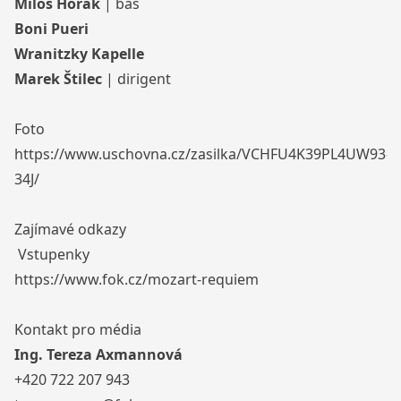
Miloš Horák
| bas
Boni Pueri
Wranitzky Kapelle
Marek Štilec
| dirigent
Foto
https://www.uschovna.cz/zasilka/VCHFU4K39PL4UW93-
34J/
Zajímavé odkazy
Vstupenky
https://www.fok.cz/mozart-requiem
Kontakt pro média
Ing. Tereza Axmannová
+420 722 207 943