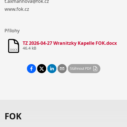
t.axmannova@fok.cz
www.fok.cz
Přílohy
TZ 2026-04-27 Wranitzky Kapelle FOK.docx
46.4 kB
DOCX
Stáhnout PDF
FOK