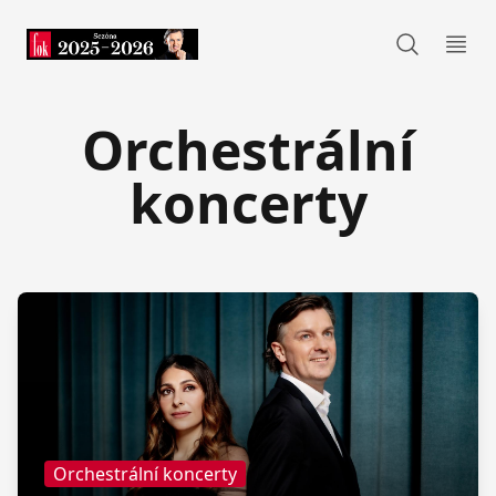
FOK
Otev
Orchestrální
koncerty
Orchestrální koncerty