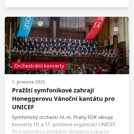
představení s pestrobarevnými kulisami,
dřevěnými loutkami, kostýmovanými pěvci a
zářící hvězdnou oblohou zazní ve Smetanově
síni Obecního domu.
Orchestrální koncerty
1. prosince 2025
Pražští symfonikové zahrají
Honeggerovu Vánoční kantátu pro
UNICEF
Symfonický orchestr hl. m. Prahy FOK věnuje
koncerty 10. a 11. prosince organizaci UNICEF.
Pod taktovkou polského dirigenta Łukasze