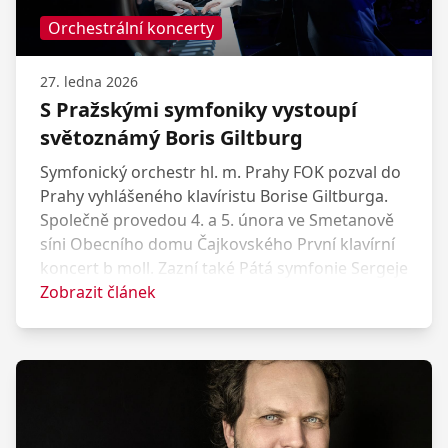
Orchestrální koncerty
27. ledna 2026
S Pražskými symfoniky vystoupí
světoznámý Boris Giltburg
Symfonický orchestr hl. m. Prahy FOK pozval do
Prahy vyhlášeného klavíristu Borise Giltburga.
Společně provedou 4. a 5. února ve Smetanově
síni Obecního domu Čajkovského První klavírní
koncert b moll. Zazní také Pátá symfonie Sergeje
Prokofjeva a vzácně uváděný kus Jednoho
Zobrazit článek
jarního rána od Lili Boulanger. Diriguje Kevin
John Edusei.