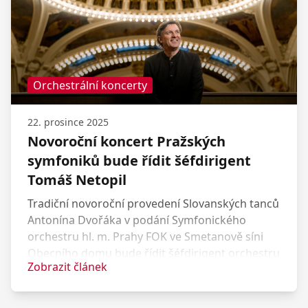
Orchestrální koncerty
22. prosince 2025
Novoroční koncert Pražských
symfoniků bude řídit šéfdirigent
Tomáš Netopil
Tradiční novoroční provedení Slovanských tanců
Antonína Dvořáka v podání Symfonického
orchestru hl. m. Prahy FOK ve Smetanově síni
Obecního domu bude řídit šéfdirigent orchestru
Zobrazit článek
Tomáš Netopil.