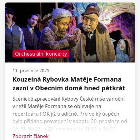
Orchestrální koncerty
11. prosince 2025
Kouzelná Rybovka Matěje Formana
zazní v Obecním domě hned pětkrát
Scénické zpracování Rybovy České mše vánoční
v režii Matěje Formana se objevuje na
repertoáru FOK již tradičně. Pro velký úspěch
bylo přidáno provedení v sobotu 20. prosince od
16:00. Na 21. a 22. prosince od 15:00 a 18:00
zbývají poslední vstupenky. Toto poetické
Zobrazit článek