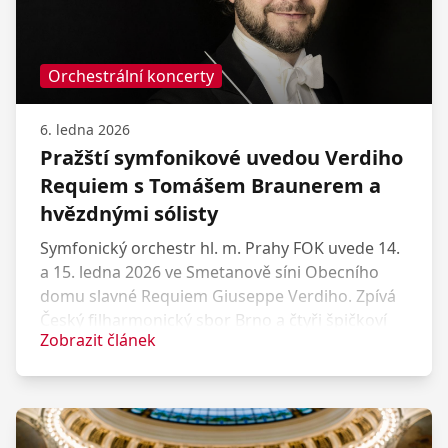
Orchestrální koncerty
6. ledna 2026
Pražští symfonikové uvedou Verdiho
Requiem s Tomášem Braunerem a
hvězdnými sólisty
Symfonický orchestr hl. m. Prahy FOK uvede 14.
a 15. ledna 2026 ve Smetanově síni Obecního
domu slavné Requiem Giuseppe Verdiho. Zpívá
Český filharmonický sbor Brno a čtyři špičkoví
Zobrazit článek
sólisté: Krassimira Stoyanova, Ester Pavlů, Pavel
Černoch a Patrick Zielke. Koncert řídí Tomáš
Brauner.