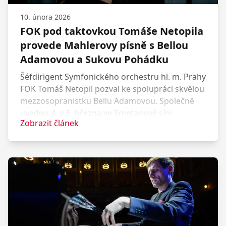
10. února 2026
FOK pod taktovkou Tomáše Netopila
provede Mahlerovy písně s Bellou
Adamovou a Sukovu Pohádku
Šéfdirigent Symfonického orchestru hl. m. Prahy
FOK Tomáš Netopil pozval ke spolupráci skvělou
mezzosopranistku Bellu Adamovou. Společně
uvedou 4. a 5. března ve Smetanově síni
Zobrazit článek
Obecního domu Mahlerovy Písně o mrtvých
dětech. Ve druhé polovině koncertu zazní
proslulá Pohádka Josefa Suka – suita z dramatu
Radúz a Mahulena, předehrou večera bude
jímavé Adagio pro smyčce Samuela Barbera.