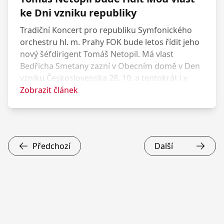
ke Dni vzniku republiky
Tradiční Koncert pro republiku Symfonického
orchestru hl. m. Prahy FOK bude letos řídit jeho
nový šéfdirigent Tomáš Netopil. Má vlast
Bedřicha Smetany zazní v Obecním domě v Den
vzniku Československa 28. 10. a tentokrát i v
jeho předvečer 27. 10.
Zobrazit článek
Předchozí
Další